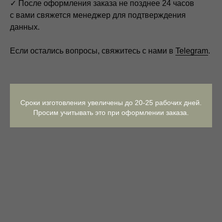
✓ После оформления заказа не позднее 24 часов
с вами свяжется менеджер для подтверждения
данных.
Если остались вопросы, свяжитесь с нами в
Telegram
.
Вам также может понравится
Сроки изготовления увеличены до 20-25 рабочих дней.
Просим учитывать это при оформлении заказа.
Контакты
Онлайн консультация,
расчет стоимости,
любые другие вопросы: