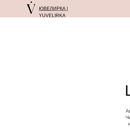
ЮВЕЛИРКА |
YUVELIRKA
А
Ч