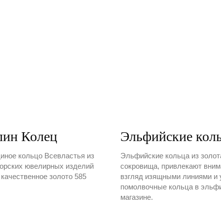
лин Колец
Эльфийские кол
диное кольцо Всевластья из
Эльфийские кольца из золота
торских ювелирных изделий
сокровища, привлекают вни
 качественное золото 585
взгляд изящными линиями и
помолвочные кольца в эльфи
магазине.