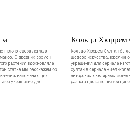
ера
Кольцо Хюррем 
стного клевера легла в
Кольцо Хюррем Султан было 
манов. С древних времен
шедевр искусства, ювелирное
того растения вдохновляла
украшения для сериала изго
этой статье мы расскажем об
султан в сериале «Великоле
 изделий, напоминающих
авторских ювелирных издели
льное украшение для
разного цвета по низкой цене