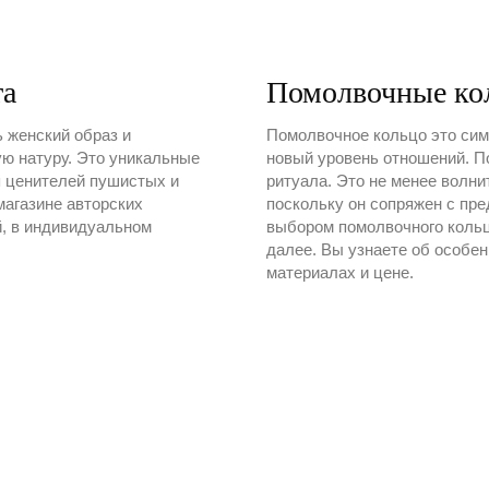
та
Помолвочные ко
ь женский образ и
Помолвочное кольцо это сим
ю натуру. Это уникальные
новый уровень отношений. П
 ценителей пушистых и
ритуала. Это не менее волн
агазине авторских
поскольку он сопряжен с пре
й, в индивидуальном
выбором помолвочного кольц
далее. Вы узнаете об особен
материалах и цене.