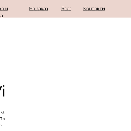
а и
На заказ
Блог
Контакты
та
i
а.
ть
в