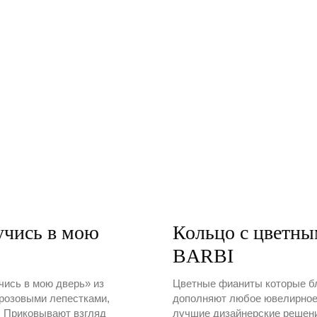
учись в мою
Кольцо с цветны
BARBI
ись в мою дверь» из
Цветные фианиты которые бл
 розовыми лепестками,
дополняют любое ювелирное
 Приковывают взгляд
лучшие дизайнерские решени