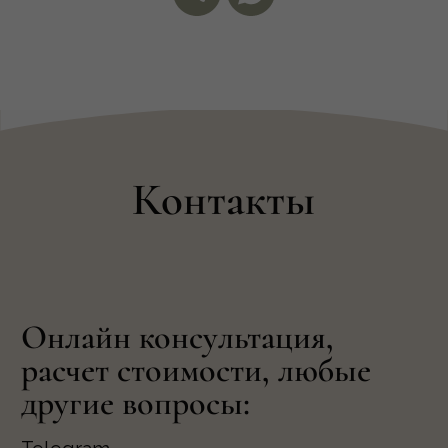
в социальных сетях
ВКонтакте
Instagram*
Договор оферта
Политика обработки персональных данных
Свидетельство о постановке на специальный учет
в пробирной палате
*Принадлежит компании Meta, которая признана
экстремистской и запрещена в РФ
Разработка сайта:
terniika