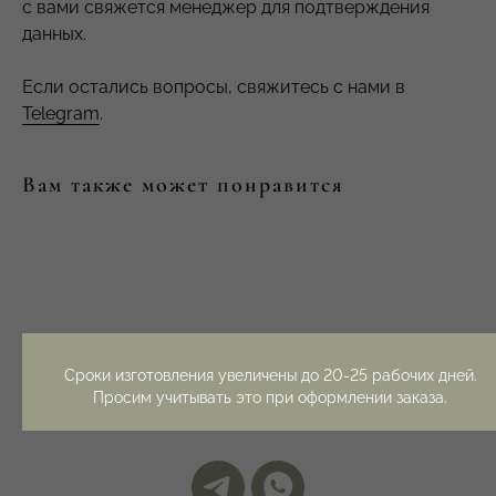
с вами свяжется менеджер для подтверждения
данных.
Контакты
Если остались вопросы, свяжитесь с нами в
Telegram
.
Вам также может понравится
Онлайн консультация,
расчет стоимости, любые
другие вопросы:
Telegram
ВКонтакте
info.yuvelirka@gmail.com
Если у вас остались вопросы, свяжитесь с нами
Сроки изготовления увеличены до 20-25 рабочих дней.
Запись в офис и вопросы
удобным способом
Просим учитывать это при оформлении заказа.
по очным консультациям:
Telegram
Следите за нами