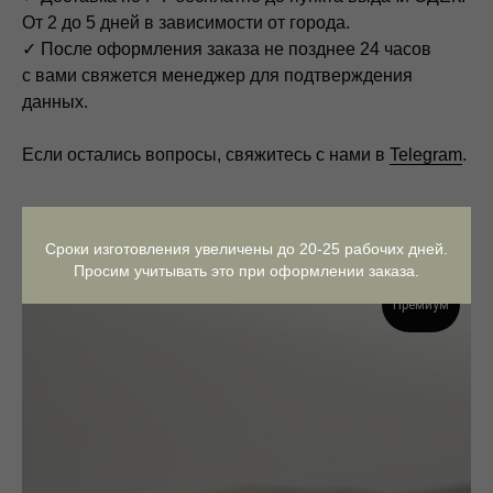
От 2 до 5 дней в зависимости от города.
✓ После оформления заказа не позднее 24 часов
с вами свяжется менеджер для подтверждения
данных.
Если остались вопросы, свяжитесь с нами в
Telegram
.
Вам также может понравится
Сроки изготовления увеличены до 20-25 рабочих дней.
Просим учитывать это при оформлении заказа.
Премиум
Контакты
Онлайн консультация,
расчет стоимости,
любые другие вопросы: