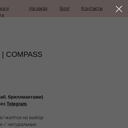
ка и
На заказ
Блог
Контакты
та
 | COMPASS
лаб. бриллиантами)
рез
Telegram
.
ое/желтое на выбор
е / натуральные