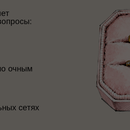
чет
вопросы:
по очным
ьных сетях