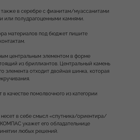
 также в серебре с фианитам/муассанитами
и или полудрагоценными камнями.
ора материалов под бюджет пишите
контактам.
ным центральным элементом в форме
тоящий из бриллиантов. Центральный камень
ого элемента отходит двойная шинка, которая
екручивания.
 в качестве помолвочного из категории
 несет в себе смысл «спутника/ориентира/
к КОМПАС укажет его обладательнице
инятии любых решений.