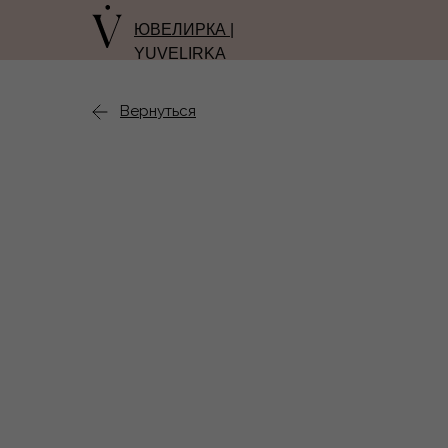
ЮВЕЛИРКА |
YUVELIRKA
Вернуться
назад