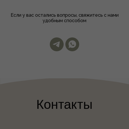
Политика обработки персональных данных
Свидетельство о постановке на специальный учет
Если у вас остались вопросы, свяжитесь с нами
в пробирной палате
удобным способом
*Принадлежит компании Meta, которая признана
экстремистской и запрещена в РФ
Разработка сайта:
terniika