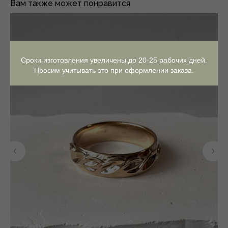
Вам также может понравится
Сроки изготовления увеличены до 20-25 рабочих дней.
Просим учитывать это при оформлении заказа.
Контакты
Онлайн консультация,
расчет стоимости,
любые другие вопросы:
Telegram
ВКонтакте
info.yuvelirka@gmail.com
Запись в офис и вопросы
по очным консультациям: