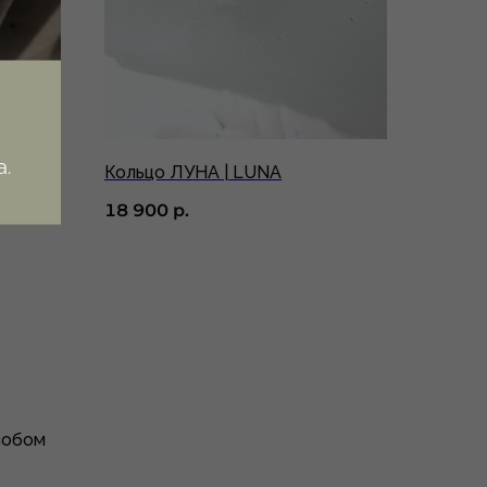
.
Кольцо ЛУНА | LUNA
18 900
р.
собом