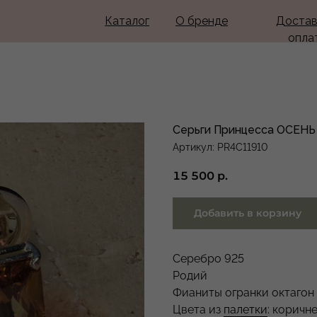
Каталог
О бренде
Достав
опла
Серьги Принцесса ОСЕНЬ
Артикул:
PR4C11910
15 500
р.
Добавить в корзину
Серебро 925
Родий
Фианиты огранки октагон
Цвета из
палетки
: коричн