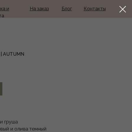
ка и
На заказ
Блог
Контакты
та
 | AUTUMN
 и груша
евый и олива темный