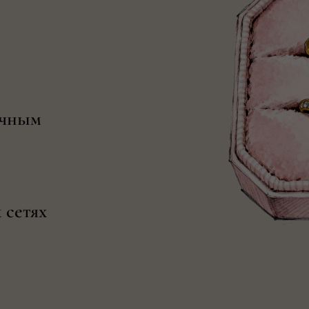
очным
 сетях