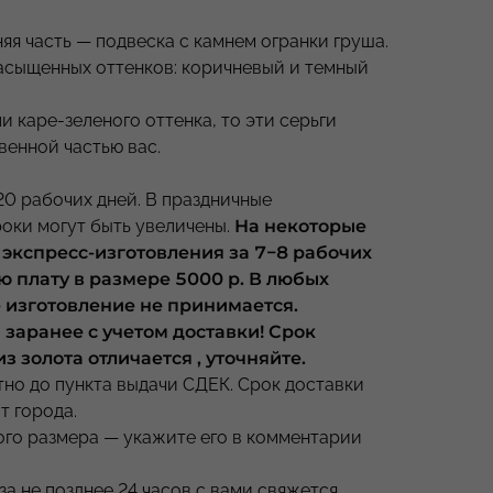
няя часть — подвеска с камнем огранки груша.
насыщенных оттенков: коричневый и темный
и каре-зеленого оттенка, то эти серьги
венной частью вас.
20 рабочих дней. В праздничные
роки могут быть увеличены.
На некоторые
 экспресс-изготовления за 7−8 рабочих
ю плату в размере 5000 р. В любых
е изготовление не принимается.
заранее с учетом доставки! Срок
з золота отличается , уточняйте.
но до пункта выдачи СДЕК. Срок доставки
т города.
ого размера — укажите его в комментарии
а не позднее 24 часов с вами свяжется