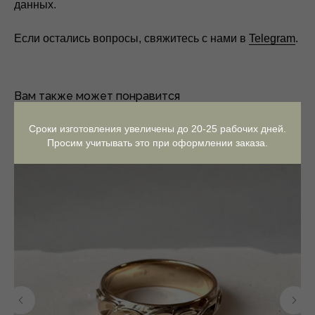
данных.
Если остались вопросы, свяжитесь с нами в
Telegram
.
Вам также может понравится
Сроки изготовления увеличены до 20-25 рабочих дней.
Просим учитывать это при оформлении заказа.
Контакты
Онлайн консультация,
расчет стоимости,
любые другие вопросы:
Telegram
ВКонтакте